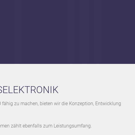
Anbindung und Steuerung
EtherNet/IP, Modbus RTU
Digitale Schaltnetzteile
Softwareentwicklung Mik
SELEKTRONIK
 fähig zu machen, bieten wir die Konzeption, Entwicklung
emen zählt ebenfalls zum Leistungsumfang.