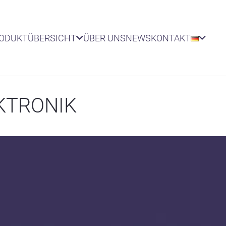
RODUKTÜBERSICHT
ÜBER UNS
NEWS
KONTAKT
KTRONIK
ISTUNGSELEKTRONIK, INDUSTRIE 4.0
ektronik mit Mikrocontroller