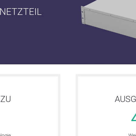
NETZTEIL
 ZU
AUSG
logie
Wei