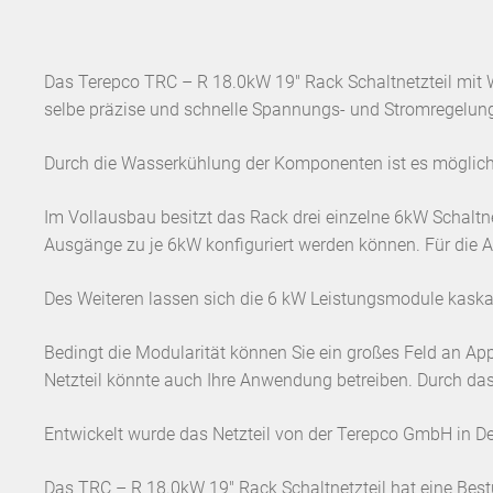
Das Terepco TRC – R 18.0kW 19″ Rack Schaltnetzteil mit 
selbe präzise und schnelle Spannungs- und Stromregelung 
Durch die Wasserkühlung der Komponenten ist es möglich
Im Vollausbau besitzt das Rack drei einzelne 6kW Schaltn
Ausgänge zu je 6kW konfiguriert werden können. Für die
Des Weiteren lassen sich die 6 kW Leistungsmodule kaskad
Bedingt die Modularität können Sie ein großes Feld an Ap
Netzteil könnte auch Ihre Anwendung betreiben. Durch da
Entwickelt wurde das Netzteil von der Terepco GmbH in Deut
Das TRC – R 18.0kW 19″ Rack Schaltnetzteil hat eine Be