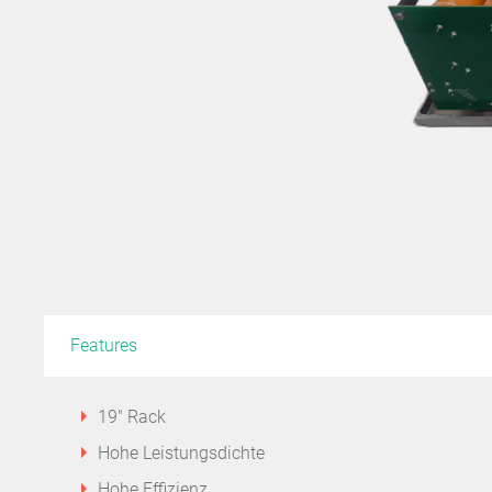
Features
19″ Rack
Hohe Leistungsdichte
Hohe Effizienz