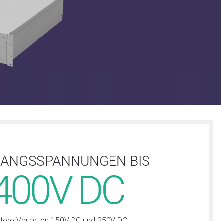
ANGSSPANNUNGEN BIS
400V DC
tere Varianten 150V DC und 250V DC