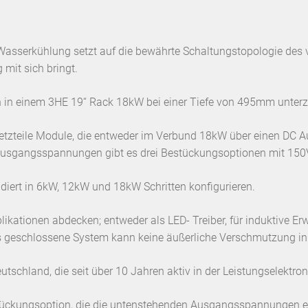
Wasserkühlung setzt auf die bewährte Schaltungstopologie des 
mit sich bringt.
 in einem 3HE 19“ Rack 18kW bei einer Tiefe von 495mm unterz
etzteile Module, die entweder im Verbund 18kW über einen DC A
 Ausgangsspannungen gibt es drei Bestückungsoptionen mit 15
iert in 6kW, 12kW und 18kW Schritten konfigurieren.
plikationen abdecken; entweder als LED- Treiber, für induktive
s geschlossene System kann keine äußerliche Verschmutzung in
schland, die seit über 10 Jahren aktiv in der Leistungselektron
stückungsoption, die die untenstehenden Ausgangsspannungen e