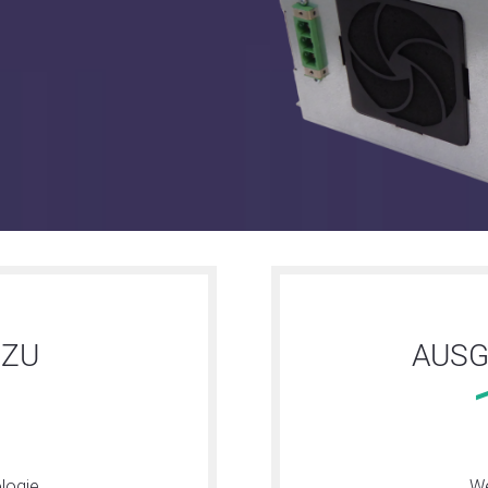
 ZU
AUSG
logie
We