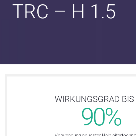
TRC – H 1.5
WIRKUNGSGRAD BIS
90%
Verwendung neuester Halbleitertechno