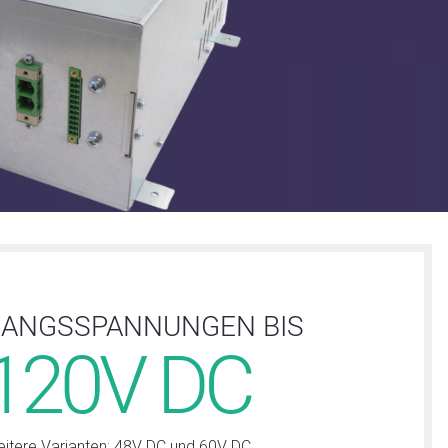
ANGSSPANNUNGEN BIS
120V DC
itere Varianten: 48V DC und 60V DC